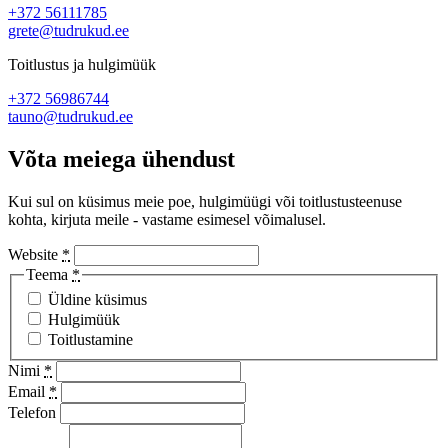
+372 56111785
grete@tudrukud.ee
Toitlustus ja hulgimüük
+372 56986744
tauno@tudrukud.ee
Võta meiega ühendust
Kui sul on küsimus meie poe, hulgimüügi või toitlustusteenuse
kohta, kirjuta meile - vastame esimesel võimalusel.
Website
*
Teema
*
Üldine küsimus
Hulgimüük
Toitlustamine
Nimi
*
Email
*
Telefon