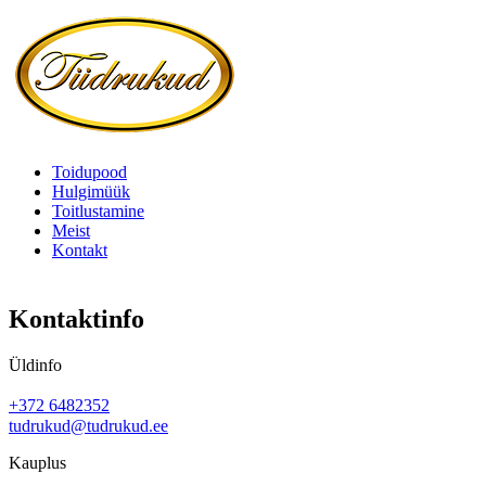
Toidupood
Hulgimüük
Toitlustamine
Meist
Kontakt
Kontaktinfo
Üldinfo
+372 6482352
tudrukud@tudrukud.ee
Kauplus